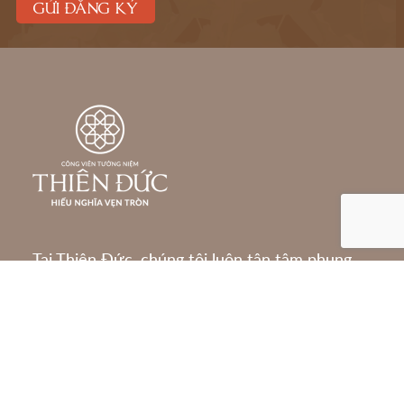
Tại Thiên Đức, chúng tôi luôn tận tâm phụng
sự quý khách bằng tất cả trái tim, tình cảm và
sự tinh tế. Giữa không gian non nước hữu tình,
thiên nhiên như nhẹ nhàng xoa dịu, bù đắp
phần nào những mất mát mà những gì cuộc
sống đã lấy mất.