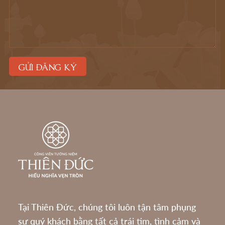
Tại Thiên Đức, chúng tôi luôn tận tâm phụng
sự quý khách bằng tất cả trái tim, tình cảm và