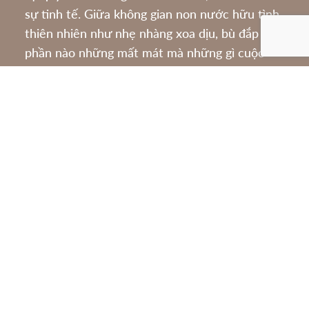
sự tinh tế. Giữa không gian non nước hữu tình,
thiên nhiên như nhẹ nhàng xoa dịu, bù đắp
phần nào những mất mát mà những gì cuộc
sống đã lấy mất.
CÔNG VIÊN TƯỞNG NIỆM THIÊN ĐỨC
Xã Trạm Thản – Dân Chủ – Phù Ninh, tỉnh Phú
Thọ
(Địa chỉ cũ: Xã Bảo Thanh – Trung Giáp, Phù
Ninh, Phú Thọ)
VĂN PHÒNG ĐẠI DIỆN
Tầng 3, Tòa nhà N01-T5 khu Ngoại Giao Đoàn,